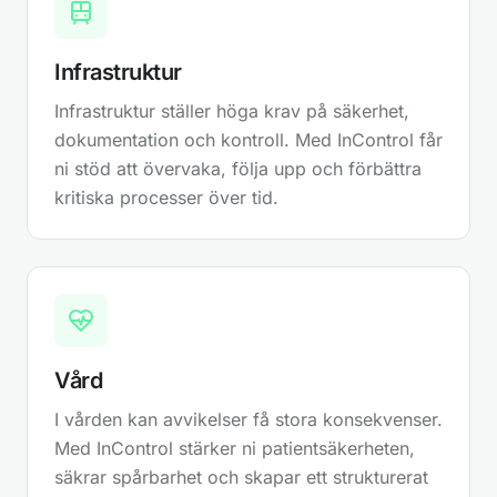
Synliggör kostnader – prioritera rätt
förbättringar
Få kontroll över kvalitetsbristkostnader
kopplade till kassation, omarbete,
reklamationer och administration. När
Infrastruktur
kostnaderna blir synliga blir det lättare att fatta
beslut som förbättrar både kvalitet och
lönsamhet.
Infrastruktur ställer höga krav på säkerhet,
dokumentation och kontroll. Med InControl får
ni stöd att övervaka, följa upp och förbättra
kritiska processer över tid.
Vård
I vården kan avvikelser få stora konsekvenser.
Med InControl stärker ni patientsäkerheten,
säkrar spårbarhet och skapar ett strukturerat