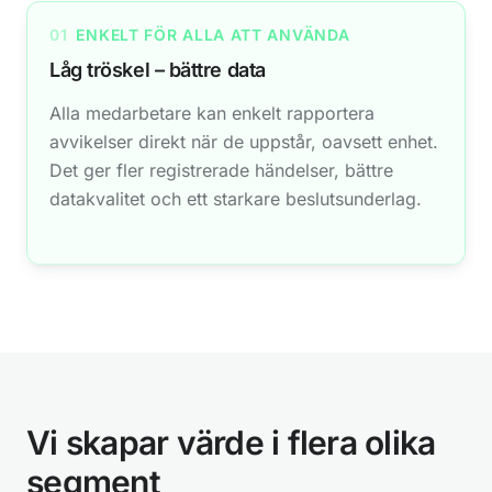
01
ENKELT FÖR ALLA ATT ANVÄNDA
Låg tröskel – bättre data
Alla medarbetare kan enkelt rapportera
avvikelser direkt när de uppstår, oavsett enhet.
Det ger fler registrerade händelser, bättre
datakvalitet och ett starkare beslutsunderlag.
02
ETT FLÖDE – FRÅN UPPTÄCKT TILL ÅTGÄRD
Strömlinjeformat arbetsflöde
Från upptäckt till åtgärd – utan onödiga steg.
Användaren guidas genom ett tydligt och
Vi skapar värde i flera olika
effektivt arbetsflöde där rätt frågor ställs vid
rätt tillfälle. Det minskar fel, sparar tid och
segment
säkerställer att inget faller mellan stolarna.