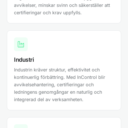
ordinarie avvikelseflödet.
avvikelser, minskar svinn och säkerställer att
certifieringar och krav uppfylls.
05
STATISTIK / DATADRIVET BESLUTSSTÖD
Gör avvikelser till affärsinsikt
Industri
Analysera avvikelser i realtid och få tydlig
överblick över trender, rotorsaker och
kostnadsdrivare. Datadrivet beslutsstöd gör
Industrin kräver struktur, effektivitet och
det möjligt att prioritera rätt åtgärder och
kontinuerlig förbättring. Med InControl blir
arbeta proaktivt med kvalitet.
avvikelsehantering, certifieringar och
ledningens genomgångar en naturlig och
integrerad del av verksamheten.
06
KOSTNADSKONTROLL
(KVALITETSBRISTKOSTNADER)