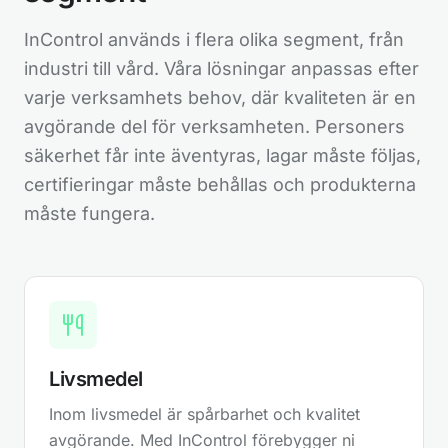
InControl används i flera olika segment, från
industri till vård. Våra lösningar anpassas efter
varje verksamhets behov, där kvaliteten är en
03
BEHÅLL KONTROLLEN
Stöd för avancerad behörighetsstyrning
avgörande del för verksamheten. Personers
säkerhet får inte äventyras, lagar måste följas,
Avancerad behörighetsstyrning ger exakt
kontroll över vem som ser vad – ner till
certifieringar måste behållas och produkterna
enskilda datafält. Anpassa behörigheter på
måste fungera.
nivåer som organisation, roll, grupp eller
individ, med full spårbarhet i hela flödet.
04
REVISIONSMODULEN
Livsmedel
Effektiv revision med direkt uppföljning
Planera, genomför och följ upp revisioner i ett
Inom livsmedel är spårbarhet och kvalitet
och samma system. Avvikelser skapas direkt
avgörande. Med InControl förebygger ni
vid upptäckt och hanteras automatiskt i det